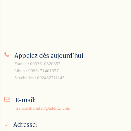
Appelez dès aujourd'hui:
France : 0033610820857
Liban : 0096171401057
Seychelles : 002482711143
E-mail:
francoishamdan@adelfxi.com
Adresse: