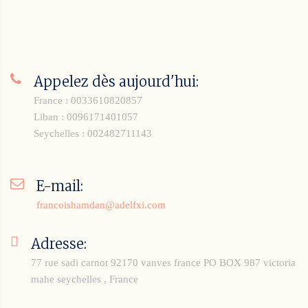
Appelez dès aujourd'hui:
France : 0033610820857
Liban : 0096171401057
Seychelles : 002482711143
E-mail:
francoishamdan@adelfxi.com
Adresse:
77 rue sadi carnot 92170 vanves france
PO BOX 987 victoria
mahe seychelles , France